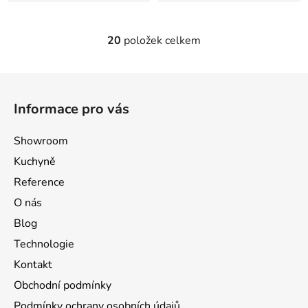
20
položek celkem
O
v
l
Z
á
á
d
Informace pro vás
p
a
a
c
Showroom
t
í
Kuchyně
p
í
r
Reference
v
O nás
k
Blog
y
v
Technologie
ý
Kontakt
p
Obchodní podmínky
i
s
Podmínky ochrany osobních údajů