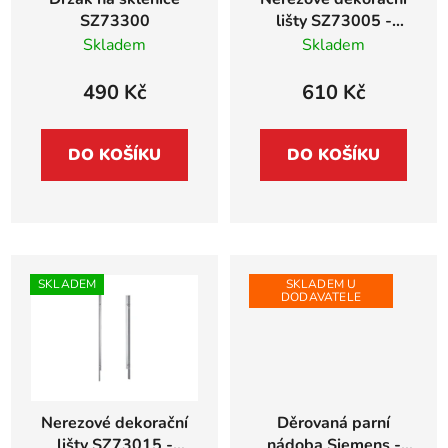
o
u
SZ73300
lišty SZ73005 -
d
k
spotřebiče vysoké
Skladem
Skladem
u
t
81,5cm - příslušenství
pro myčky
k
ů
490 Kč
610 Kč
t
ů
DO KOŠÍKU
DO KOŠÍKU
SKLADEM
SKLADEM U
DODAVATELE
Nerezové dekorační
Děrovaná parní
lišty SZ73015 -
nádoba Siemens -