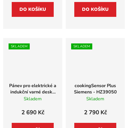
DO KOŠÍKU
DO KOŠÍKU
SKLADEM
SKLADEM
Pánev pro elektrické a
cookingSensor Plus
indukční varné desky,
Siemens - HZ39050
vhodné i na desky se
Skladem
Skladem
senzorem na smažení
- průměr 21cm
2 690 Kč
2 790 Kč
Siemens - HZ390230