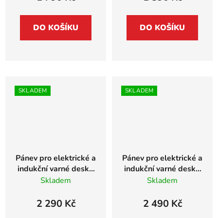
DO KOŠÍKU
DO KOŠÍKU
SKLADEM
SKLADEM
Pánev pro elektrické a
Pánev pro elektrické a
indukční varné desky,
indukční varné desky,
vhodné i na desky se
vhodné i na desky se
Skladem
Skladem
senzorem na smažení
senzorem na smažení
- průměr 15cm
- průměr 18cm
2 290 Kč
2 490 Kč
Siemens - HZ390210
Siemens - HZ390220