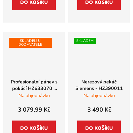
DO KOŠÍKU
DO KOŠÍKU
SKLADEM U
SKLADEM
DODAVATELE
Profesionální pánev s
Nerezový pekáč
poklicí HZ633070 a
Siemens - HZ390011
HZ633001
Na objednávku
Na objednávku
3 079,99 Kč
3 490 Kč
DO KOŠÍKU
DO KOŠÍKU