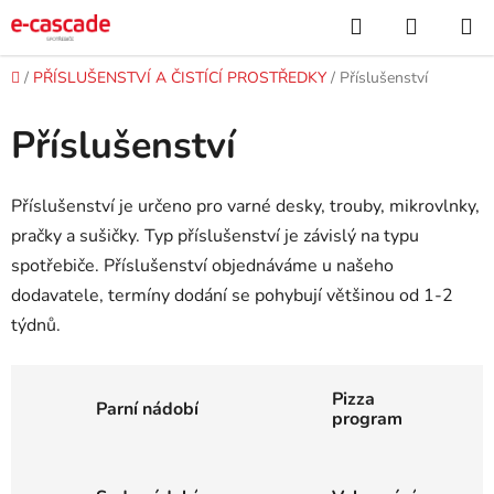
Přejít
Hledat
NÁKUP
na
KOŠÍK
obsah
Domů
/
PŘÍSLUŠENSTVÍ A ČISTÍCÍ PROSTŘEDKY
/
Příslušenství
Příslušenství
Příslušenství je určeno pro varné desky, trouby, mikrovlnky,
pračky a sušičky. Typ příslušenství je závislý na typu
spotřebiče. Příslušenství objednáváme u našeho
dodavatele, termíny dodání se pohybují většinou od 1-2
týdnů.
Pizza
Parní nádobí
program