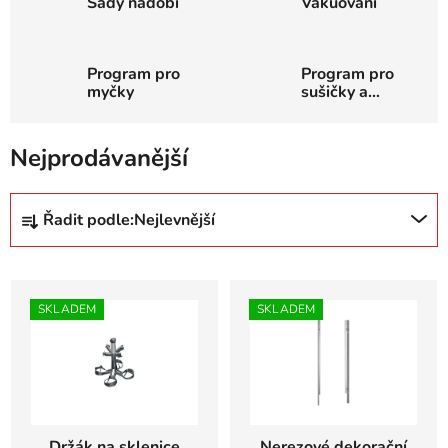
Sady nádobí
Vakuování
Program pro
Program pro
myčky
sušičky a
pračky
Nejprodávanější
Ř
Řadit podle:
Nejlevnější
a
z
V
e
ý
n
SKLADEM
SKLADEM
p
í
i
p
s
r
p
o
r
d
Držák na sklenice
Nerezové dekorační