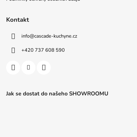
u
Kontakt
info
@
cascade-kuchyne.cz
+420 737 608 590
Jak se dostat do našeho SHOWROOMU