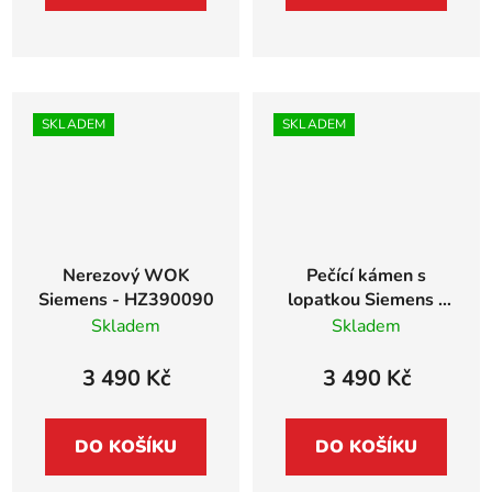
SKLADEM
SKLADEM
Nerezový WOK
Pečící kámen s
Siemens - HZ390090
lopatkou Siemens -
HZ327000
Skladem
Skladem
3 490 Kč
3 490 Kč
DO KOŠÍKU
DO KOŠÍKU