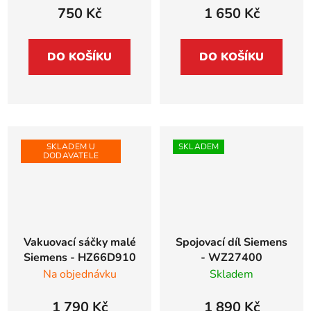
750 Kč
1 650 Kč
DO KOŠÍKU
DO KOŠÍKU
SKLADEM U
SKLADEM
DODAVATELE
Vakuovací sáčky malé
Spojovací díl Siemens
Siemens - HZ66D910
- WZ27400
Na objednávku
Skladem
1 790 Kč
1 890 Kč