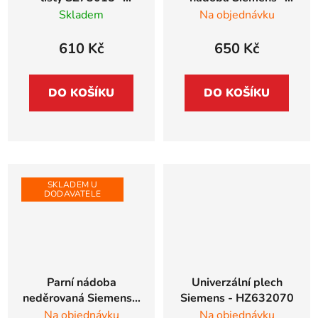
spotřebiče vysoké
HZ36D613G vel. S
Skladem
Na objednávku
86,5cm - příslušenství
pro myčky
610 Kč
650 Kč
DO KOŠÍKU
DO KOŠÍKU
SKLADEM U
DODAVATELE
Parní nádoba
Univerzální plech
neděrovaná Siemens -
Siemens - HZ632070
HZ36D613 vel. S
Na objednávku
Na objednávku