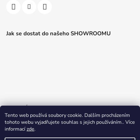
Jak se dostat do našeho SHOWROOMU
PO a PÁ 10:00 - 16:00, jinak dle telefonické domluvy
Tento web používá soubory cookie. Dalším procházením
Sjednat schůzku
tohoto webu vyjadřujete souhlas s jejich používáním.. Více
informací
zde
.
S radostí vám představujeme náš nově spuštěný