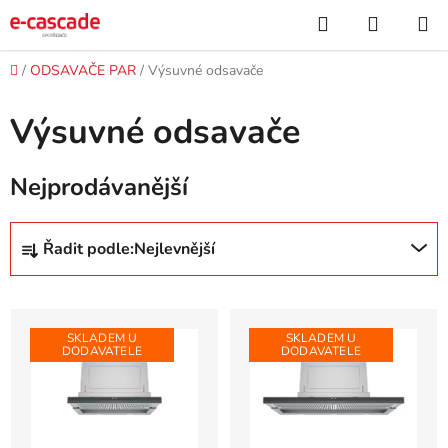
Přejít
Hledat
NÁKUP
na
KOŠÍK
obsah
Domů
/
ODSAVAČE PAR
/
Výsuvné odsavače
Výsuvné odsavače
Nejprodávanější
Ř
Řadit podle:
Nejlevnější
a
z
V
e
ý
n
SKLADEM U
SKLADEM U
DODAVATELE
DODAVATELE
p
í
i
p
s
r
p
o