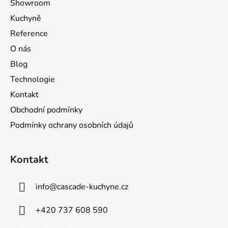
c
Showroom
t
í
Kuchyně
p
í
r
Reference
v
O nás
k
Blog
y
v
Technologie
ý
Kontakt
p
Obchodní podmínky
i
s
Podmínky ochrany osobních údajů
u
Kontakt
info
@
cascade-kuchyne.cz
+420 737 608 590