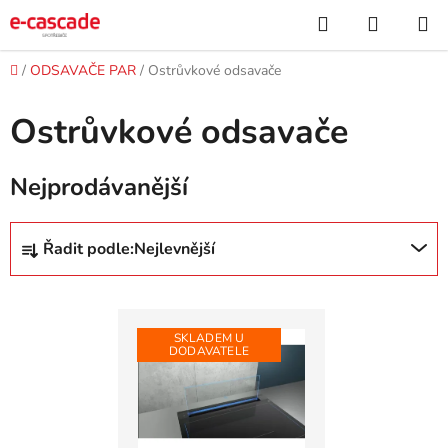
Přejít
Hledat
NÁKUP
na
KOŠÍK
obsah
Domů
/
ODSAVAČE PAR
/
Ostrůvkové odsavače
Ostrůvkové odsavače
Nejprodávanější
Ř
Řadit podle:
Nejlevnější
a
z
V
e
ý
n
SKLADEM U
DODAVATELE
p
í
i
p
s
r
p
o