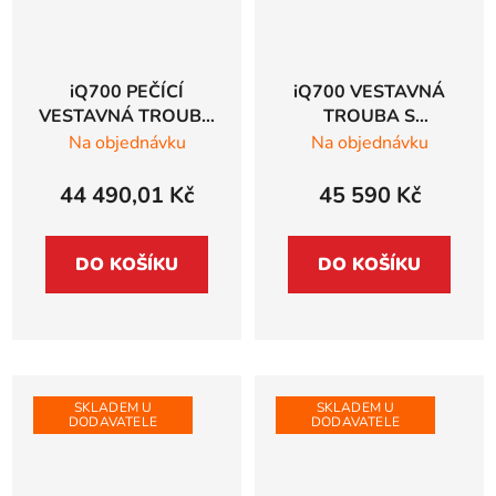
iQ700 PEČÍCÍ
iQ700 VESTAVNÁ
VESTAVNÁ TROUBA
TROUBA S
Siemens studioLine,
PŘÍDAVNOU PÁROU
Na objednávku
Na objednávku
černá - HB978GMB1
Siemens studioLine,
černá - HR976GMB1
44 490,01 Kč
45 590 Kč
DO KOŠÍKU
DO KOŠÍKU
SKLADEM U
SKLADEM U
DODAVATELE
DODAVATELE