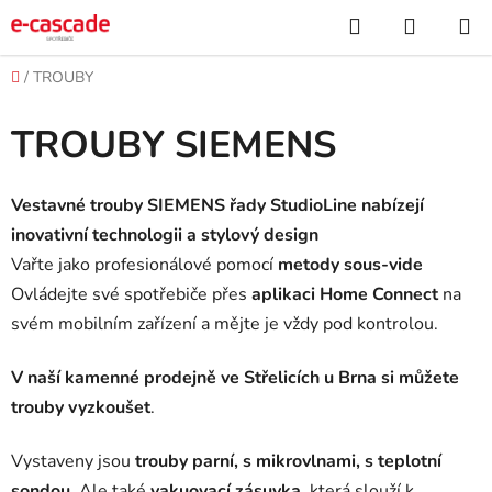
Přejít
Hledat
NÁKUP
na
KOŠÍK
obsah
Domů
/
TROUBY
TROUBY SIEMENS
Vestavné trouby
SIEMENS řady StudioLine
nabízejí
inovativní technologii a stylový design
Vařte jako profesionálové pomocí
metody sous-vide
Ovládejte své spotřebiče přes
aplikaci Home Connect
na
svém mobilním zařízení a mějte je vždy pod kontrolou.
V naší kamenné prodejně ve Střelicích u Brna si můžete
trouby
vyzkoušet
.
Vystaveny jsou
trouby parní, s mikrovlnami, s teplotní
sondou
. Ale také
vakuovací zásuvka
, která slouží k