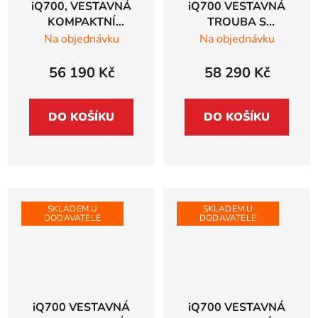
iQ700, VESTAVNÁ
iQ700 VESTAVNÁ
KOMPAKTNÍ
TROUBA S
KOMBINOVANÁ
MIKROVLNAMI
Na objednávku
Na objednávku
TROUBA Siemens
Siemens studioLine,
studioLine, 60 x 45
černá - HM976GMB1
56 190 Kč
58 290 Kč
cm, Černá -
CS958GCB1
DO KOŠÍKU
DO KOŠÍKU
SKLADEM U
SKLADEM U
DODAVATELE
DODAVATELE
iQ700 VESTAVNÁ
iQ700 VESTAVNÁ