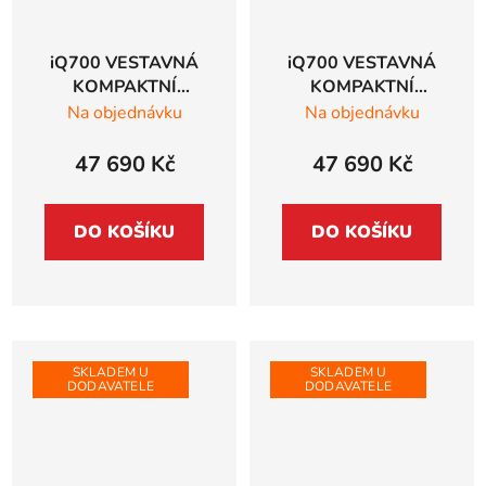
iQ700 VESTAVNÁ
iQ700 VESTAVNÁ
KOMPAKTNÍ
KOMPAKTNÍ
KOMBINOVANÁ
TROUBA S
Na objednávku
Na objednávku
PARNÍ TROUBA
MIKROVLNAMI
Siemens studioLine,
Siemens studioLine,
47 690 Kč
47 690 Kč
černá - CS936GAB1
černá - CM936GAB1
DO KOŠÍKU
DO KOŠÍKU
SKLADEM U
SKLADEM U
DODAVATELE
DODAVATELE