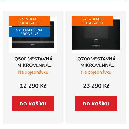
z
V
e
ý
n
SKLADEM U
SKLADEM U
DODAVATELE
DODAVATELE
p
í
VYSTAVENO NA
i
p
PRODEJNĚ
s
r
p
o
r
d
iQ500 VESTAVNÁ
iQ700 VESTAVNÁ
o
u
MIKROVLNNÁ
MIKROVLNNÁ
d
k
TROUBA Siemens
TROUBA Siemens
Na objednávku
Na objednávku
u
t
studioLine, černá -
studioLine, černá -
BF425LMB0
BF922L1B1
k
ů
12 290 Kč
23 290 Kč
t
ů
DO KOŠÍKU
DO KOŠÍKU