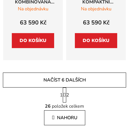
KOMBINOVANÁ
KOMPAKTNÍ
PARNÍ TROUBA
KOMBINOVANÁ
Na objednávku
Na objednávku
Siemens studioLine,
PARNÍ TROUBA
černá - HS958GDD1
Siemens studioLine,
63 590 Kč
63 590 Kč
60 x 45 cm, černá -
CS958GDD1
DO KOŠÍKU
DO KOŠÍKU
NAČÍST 6 DALŠÍCH
S
1
t
2
r
O
á
26
položek celkem
v
n
l
k
NAHORU
á
o
d
v