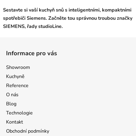
a
á
Sestavte si vaší kuchyň snů s inteligentními, kompaktními
c
n
í
í
spotřebiči Siemens. Začněte tou správnou troubou značky
p
SIEMENS, řady studioLine.
r
v
Z
k
á
y
Informace pro vás
p
v
a
ý
Showroom
p
t
Kuchyně
i
í
s
Reference
u
O nás
Blog
Technologie
Kontakt
Obchodní podmínky