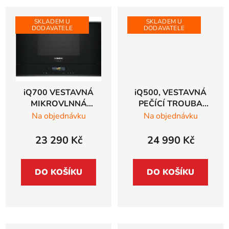
SKLADEM U
SKLADEM U
DODAVATELE
DODAVATELE
iQ700 VESTAVNÁ
iQ500, VESTAVNÁ
MIKROVLNNÁ
PEČÍCÍ TROUBA
TROUBA Siemens
Simens StudioLine, 60
Na objednávku
Na objednávku
studioLine, černá -
x 60 cm, černá
BF922R1B1
HB479G5A7F
23 290 Kč
24 990 Kč
DO KOŠÍKU
DO KOŠÍKU