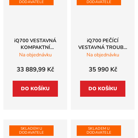
DODAVATELE
DODAVATELE
iQ700 VESTAVNÁ
iQ700 PEČÍCÍ
KOMPAKTNÍ
VESTAVNÁ TROUBA
MIKROVLNNÁ
Siemens studioLine
Na objednávku
Na objednávku
TROUBA Siemens
černá - HB974GLB1
studioLine, černá -
33 889,99 Kč
35 990 Kč
CE932GXB1
DO KOŠÍKU
DO KOŠÍKU
SKLADEM U
SKLADEM U
DODAVATELE
DODAVATELE