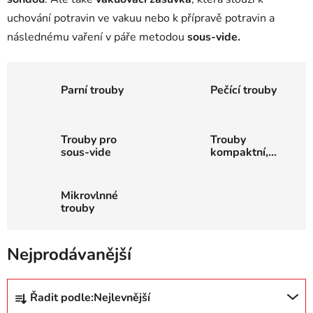
uchování potravin ve vakuu nebo k přípravě potravin a
následnému vaření v páře metodou
sous-vide.
Parní trouby
Pečící trouby
Trouby pro
Trouby
sous-vide
kompaktní,
výška 45cm
Mikrovlnné
trouby
Nejprodávanější
Ř
Řadit podle:
Nejlevnější
a