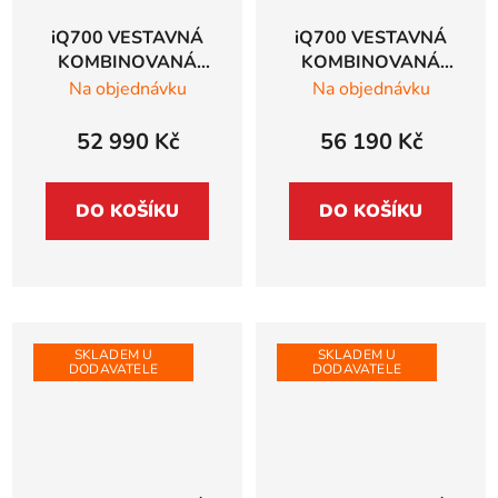
iQ700 VESTAVNÁ
iQ700 VESTAVNÁ
KOMBINOVANÁ
KOMBINOVANÁ
PARNÍ TROUBA
PARNÍ TROUBA
Na objednávku
Na objednávku
Siemens studioLine,
Siemens studioLine,
černá - HS936GAB1
černá - HS958GCB1
52 990 Kč
56 190 Kč
DO KOŠÍKU
DO KOŠÍKU
SKLADEM U
SKLADEM U
DODAVATELE
DODAVATELE