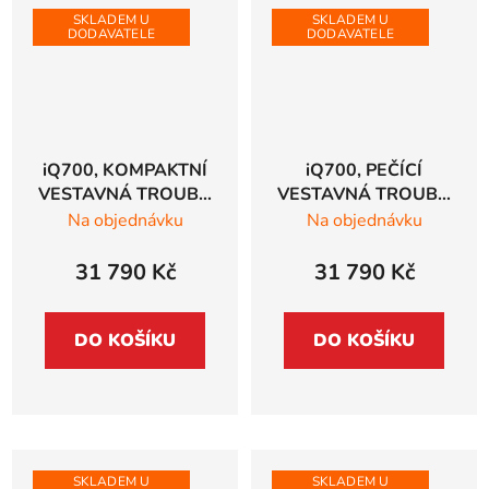
SKLADEM U
SKLADEM U
DODAVATELE
DODAVATELE
iQ700, KOMPAKTNÍ
iQ700, PEČÍCÍ
VESTAVNÁ TROUBA
VESTAVNÁ TROUBA
Siemens studioLine,
Siemens studioLine,
Na objednávku
Na objednávku
60 x 45 cm, černá,
černá - HB934GBB1
CB974GKB1
31 790 Kč
31 790 Kč
DO KOŠÍKU
DO KOŠÍKU
SKLADEM U
SKLADEM U