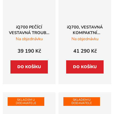
iQ700 PEČÍCÍ
iQ700, VESTAVNÁ
VESTAVNÁ TROUBA
KOMPAKTNÍ
Siemens studioLine,
TROUBA Siemens
Na objednávku
Na objednávku
černá - HB976GMB1
studioLine, černá -
CD914GXB1
39 190 Kč
41 290 Kč
DO KOŠÍKU
DO KOŠÍKU
SKLADEM U
SKLADEM U
DODAVATELE
DODAVATELE