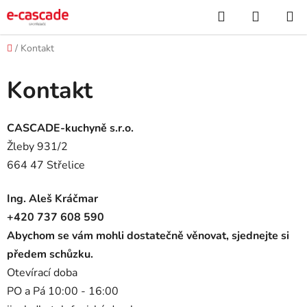
Přejít
Hledat
NÁKUP
na
KOŠÍK
obsah
Domů
/
Kontakt
Kontakt
CASCADE-kuchyně s.r.o.
Žleby 931/2
664 47 Střelice
Ing. Aleš Kráčmar
+420 737 608 590
Abychom se vám mohli dostatečně věnovat, sjednejte si
předem schůzku.
Otevírací doba
PO a Pá 10:00 - 16:00