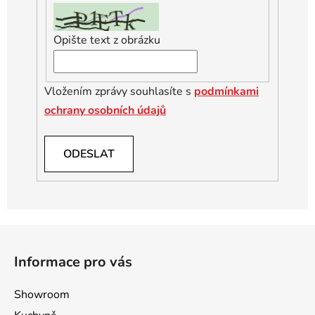
Opište text z obrázku
Vložením zprávy souhlasíte s
podmínkami
ochrany osobních údajů
ODESLAT
Z
á
Informace pro vás
p
a
Showroom
t