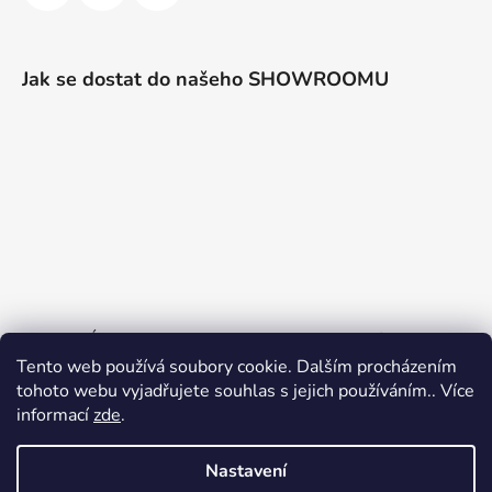
Jak se dostat do našeho SHOWROOMU
PO a PÁ 10:00 - 16:00, jinak dle telefonické domluvy
Tento web používá soubory cookie. Dalším procházením
Sjednat schůzku
tohoto webu vyjadřujete souhlas s jejich používáním.. Více
informací
zde
.
S radostí vám představujeme náš nově spuštěný
Nastavení
internetový obchod, kde najdete široký výběr kvalitních