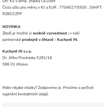
OR: KS v Brně, značka C61089
Číslo účtu pro měnu v Kč a EUR : 7704027/5500 , SWIFT:
RZBCCZPP
NOVINKA
Zboží
je možné si
osobně vyzvednout
i v naší
partnerské
prodejně v Jihlavě - Kuchyně IN.
Kuchyně IN s.r.o.
Dr. Jiřího Procházky 5281/16
586 01 Jihlava
Máte nějaké otázky? Zodpovíme je. Prosíme o pečlivé
vyplnění kontaktních údajů.