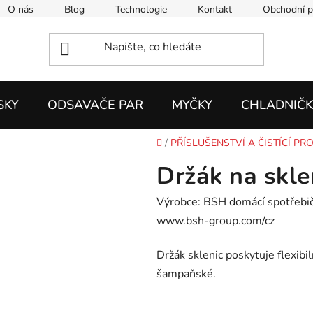
O nás
Blog
Technologie
Kontakt
Obchodní 
SKY
ODSAVAČE PAR
MYČKY
CHLADNIČK
Domů
/
PŘÍSLUŠENSTVÍ A ČISTÍCÍ PR
Držák na skl
Výrobce: BSH domácí spotřebiče
www.bsh-group.com/cz
Držák sklenic poskytuje flexibil
šampaňské.