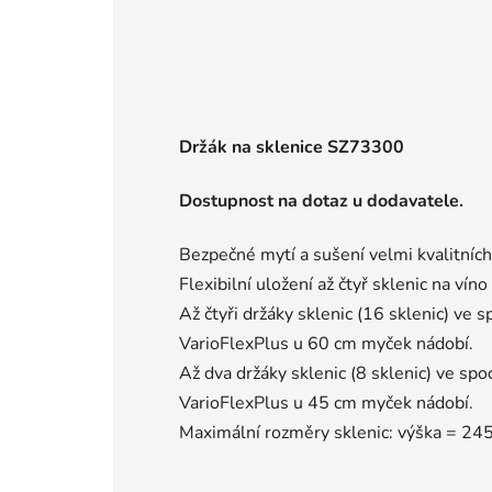
Držák na sklenice SZ73300
Dostupnost na dotaz u dodavatele.
Bezpečné mytí a sušení velmi kvalitních
Flexibilní uložení až čtyř sklenic na vín
Až čtyři držáky sklenic (16 sklenic) v
VarioFlexPlus u 60 cm myček nádobí.
Až dva držáky sklenic (8 sklenic) ve s
VarioFlexPlus u 45 cm myček nádobí.
Maximální rozměry sklenic: výška = 2