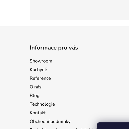
Z
á
Informace pro vás
p
a
Showroom
t
Kuchyně
í
Reference
O nás
Blog
Technologie
Kontakt
Obchodní podmínky