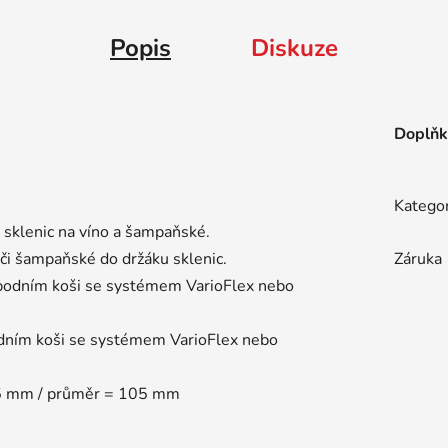
Popis
Diskuze
Doplňk
Katego
 sklenic na víno a šampaňské.
o či šampaňské do držáku sklenic.
Záruka
e spodním koši se systémem VarioFlex nebo
podním koši se systémem VarioFlex nebo
45 mm / průměr = 105 mm