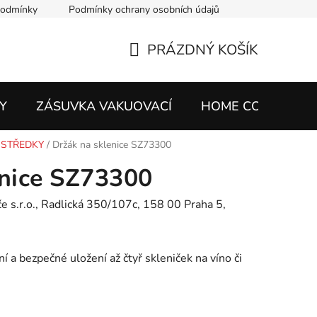
podmínky
Podmínky ochrany osobních údajů
PRÁZDNÝ KOŠÍK
NÁKUPNÍ
KOŠÍK
Y
ZÁSUVKA VAKUOVACÍ
HOME CONNECT
OSTŘEDKY
/
Držák na sklenice SZ73300
enice SZ73300
 s.r.o., Radlická 350/107c, 158 00 Praha 5,
ní a bezpečné uložení až čtyř skleniček na víno či