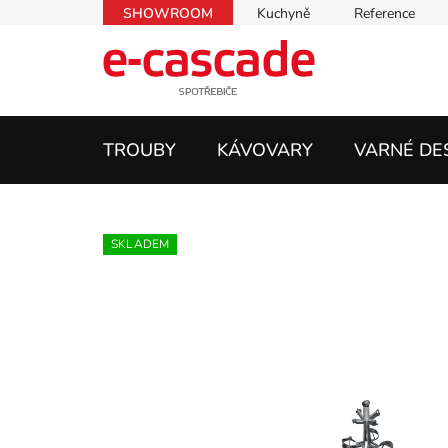
Přejít
SHOWROOM
Kuchyně
Reference
na
obsah
TROUBY
KÁVOVARY
VARNÉ DE
SKLADEM