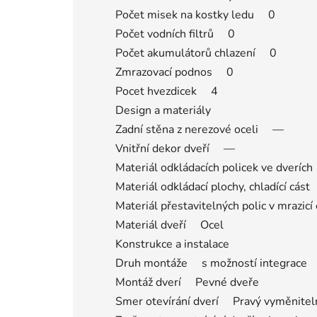
Počet misek na kostky ledu 0
Počet vodních filtrů 0
Počet akumulátorů chlazení 0
Zmrazovací podnos 0
Pocet hvezdicek 4
Design a materiály
Zadní stěna z nerezové oceli —
Vnitřní dekor dveří —
Materiál odkládacích policek ve dveríc
Materiál odkládací plochy, chladící cás
Materiál přestavitelných polic v mrazic
Materiál dveří Ocel
Konstrukce a instalace
Druh montáže s možností integrace
Montáž dverí Pevné dveře
Smer otevírání dverí Pravý vyměnitel