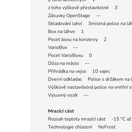
z toho výškově přestavitelné 3
Zásuvky OpenStage —
Skladování lahví 3místná police na lá
Box na láhve 1
Pocet boxu na konzervy 2
VarioBox —
Pocet VarioBoxu 0
Dóza na máslo —
Přihrádka na vejce 10 vajec
Dverní odkladac Police s držákem na l
Výškově nastavitelná police na vnitřní
Výsuvný vozík —
Mrazící cást
Rozsah teploty mrazící cást -15 °C až
Technologie chlazení NoFrost