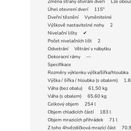
Změna strany otvírání dveří Lze obou
Úhel otevrení dverí 115°
Dveřní těsnění Vyměnitelné
Výškově nastavitelné nohy 2
Nivelační lišty ✔
Počet nivelačních lišt 2
Odvetrání Větrání v nábytku
Dekoracní rámy —
Specifikace
Rozměry výklenku výška/šířka/hloubka 
Výška / šířka / hloubka (s obalem) 1.
Váha (bez obalu) 61,50 kg
Váha (s obalem) 65,60 kg
Celkový objem 254 l
Objem chladicích částí 183 l
Objem mrazicích přihrádek 71 l
Z toho 4hvězdičková mrazící část 70,9