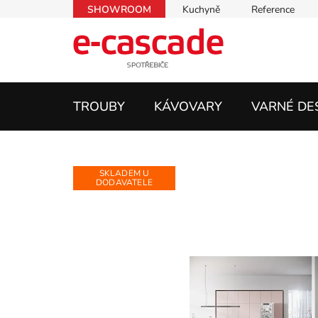
Přejít
SHOWROOM
Kuchyně
Reference
na
obsah
TROUBY
KÁVOVARY
VARNÉ DE
SKLADEM U
DODAVATELE