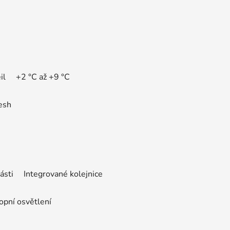
eil +2 °C až +9 °C
resh
části Integrované kolejnice
opní osvětlení