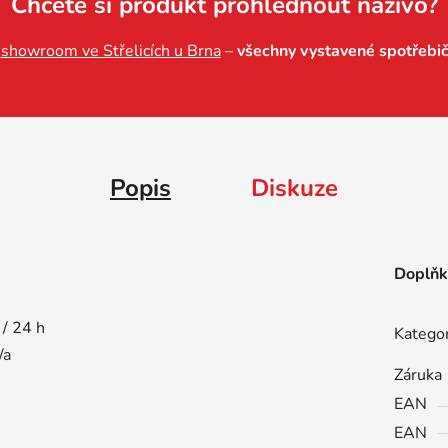
Chcete si produkt prohlédnout naživo?
š
showroom ve Střelicích u Brna
–
všechny vystavené spotřebi
Popis
Diskuze
Doplňk
/ 24 h
Katego
/a
Záruka
EAN
EAN