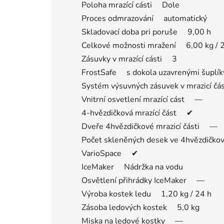
Poloha mrazící cásti Dole
Proces odmrazování automatický
Skladovací doba pri poruše 9,00 h
Celkové možnosti mražení 6,00 kg / 
Zásuvky v mrazící cásti 3
FrostSafe s dokola uzavrenými šuplík
Systém výsuvných zásuvek v mrazicí č
Vnitrní osvetlení mrazící cást —
4-hvězdičková mrazící část ✔
Dveře 4hvězdičkové mrazicí části —
Počet skleněných desek ve 4hvězdičko
VarioSpace ✔
IceMaker Nádržka na vodu
Osvětlení přihrádky IceMaker —
Výroba kostek ledu 1,20 kg / 24 h
Zásoba ledových kostek 5,0 kg
Miska na ledové kostky —