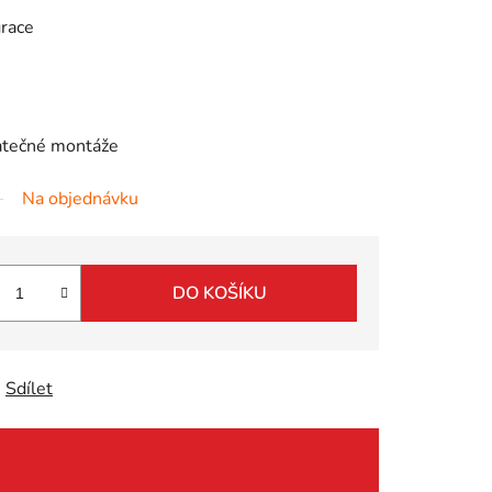
grace
atečné montáže
Na objednávku
DO KOŠÍKU
Sdílet