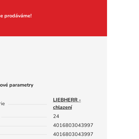
če prodáváme!
ové parametry
LIEBHERR -
rie
chlazení
24
4016803043997
4016803043997