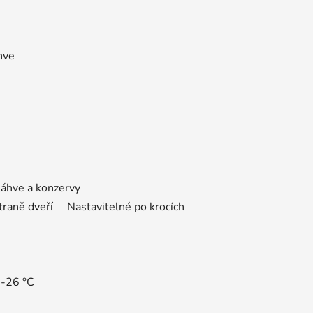
hve
áhve a konzervy
 straně dveří Nastavitelné po krocích
 -26 °C