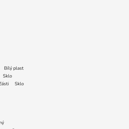
h Bílý plast
t Sklo
í části Sklo
ný