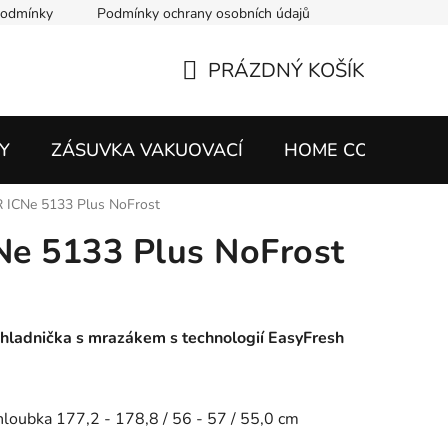
podmínky
Podmínky ochrany osobních údajů
PRÁZDNÝ KOŠÍK
NÁKUPNÍ
KOŠÍK
Y
ZÁSUVKA VAKUOVACÍ
HOME CONNECT
 ICNe 5133 Plus NoFrost
e 5133 Plus NoFrost
hladnička s mrazákem s technologií EasyFresh
hloubka 177,2 - 178,8 / 56 - 57 / 55,0 cm