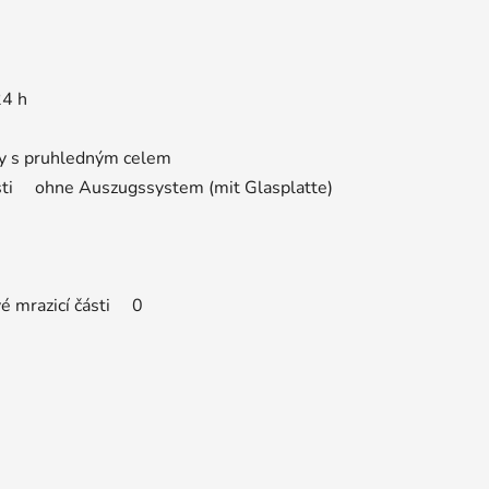
24 h
y s pruhledným celem
ásti ohne Auszugssystem (mit Glasplatte)
vé mrazicí části 0