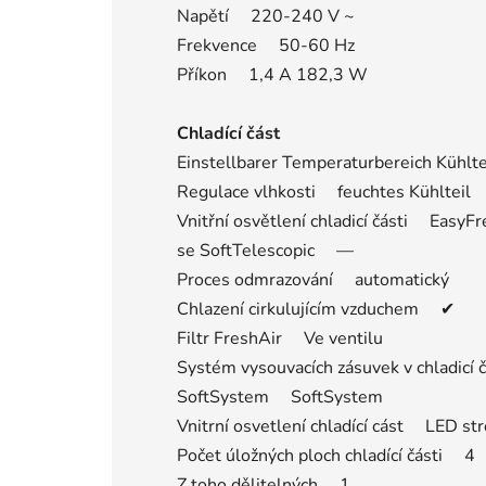
Napětí 220-240 V ~
Frekvence 50-60 Hz
Příkon 1,4 A 182,3 W
Chladící část
Einstellbarer Temperaturbereich Kühlt
Regulace vlhkosti feuchtes Kühlteil
Vnitřní osvětlení chladicí části EasyF
se SoftTelescopic —
Proces odmrazování automatický
Chlazení cirkulujícím vzduchem ✔
Filtr FreshAir Ve ventilu
Systém vysouvacích zásuvek v chladicí 
SoftSystem SoftSystem
Vnitrní osvetlení chladící cást LED str
Počet úložných ploch chladící části 4
Z toho dělitelných 1