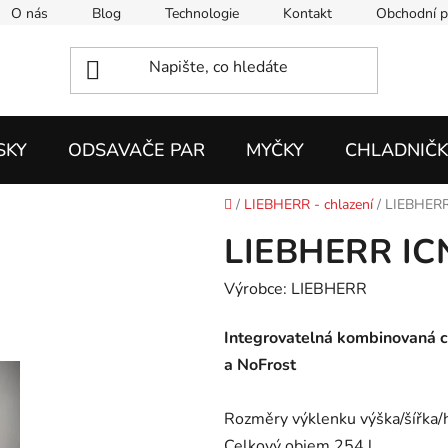
O nás
Blog
Technologie
Kontakt
Obchodní 
SKY
ODSAVAČE PAR
MYČKY
CHLADNIČK
Domů
/
LIEBHERR - chlazení
/
LIEBHERR
LIEBHERR ICN
Výrobce: LIEBHERR
Integrovatelná kombinovaná c
a NoFrost
Rozměry výklenku výška/šířka/
Celkový objem 254 l