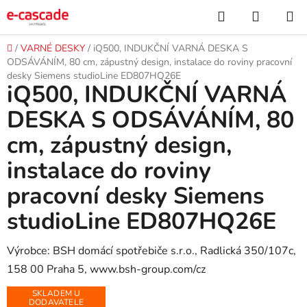
Přejít
Hledat
NÁKUP
na
KOŠÍK
obsah
Domů
/
VARNÉ DESKY
/
iQ500, INDUKČNÍ VARNÁ DESKA S
ODSÁVÁNÍM, 80 cm, zápustný design, instalace do roviny pracovní
desky Siemens studioLine ED807HQ26E
iQ500, INDUKČNÍ VARNÁ
DESKA S ODSÁVÁNÍM, 80
cm, zápustný design,
instalace do roviny
pracovní desky Siemens
studioLine ED807HQ26E
Výrobce: BSH domácí spotřebiče s.r.o., Radlická 350/107c,
158 00 Praha 5, www.bsh-group.com/cz
SKLADEM U
DODAVATELE