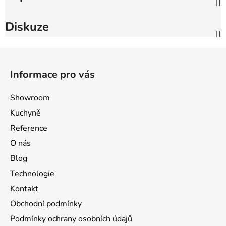
Diskuze
Z
á
Informace pro vás
p
a
Showroom
t
Kuchyně
í
Reference
O nás
Blog
Technologie
Kontakt
Obchodní podmínky
Podmínky ochrany osobních údajů