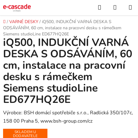
Přejít
Hledat
NÁKUP
na
KOŠÍK
obsah
Domů
/
VARNÉ DESKY
/
iQ500, INDUKČNÍ VARNÁ DESKA S
ODSÁVÁNÍM, 60 cm, instalace na pracovní desku s rámečkem
Siemens studioLine ED677HQ26E
iQ500, INDUKČNÍ VARNÁ
DESKA S ODSÁVÁNÍM, 60
cm, instalace na pracovní
desku s rámečkem
Siemens studioLine
ED677HQ26E
Výrobce: BSH domácí spotřebiče s.r.o., Radlická 350/107c,
158 00 Praha 5, www.bsh-group.com/cz
SKLADEM U
DODAVATELE