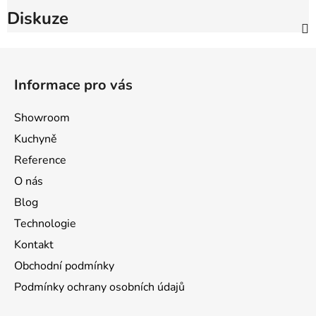
Diskuze
Z
á
Informace pro vás
p
a
Showroom
t
Kuchyně
í
Reference
O nás
Blog
Technologie
Kontakt
Obchodní podmínky
Podmínky ochrany osobních údajů