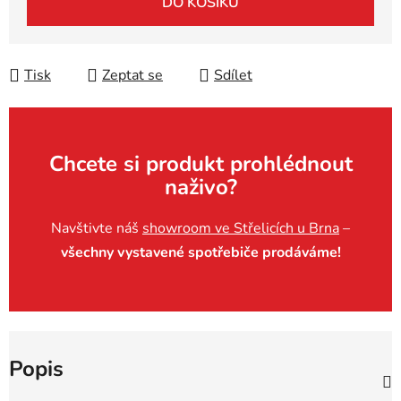
DO KOŠÍKU
Tisk
Zeptat se
Sdílet
Chcete si produkt prohlédnout
naživo?
Navštivte náš
showroom ve Střelicích u Brna
–
všechny vystavené spotřebiče prodáváme!
Popis