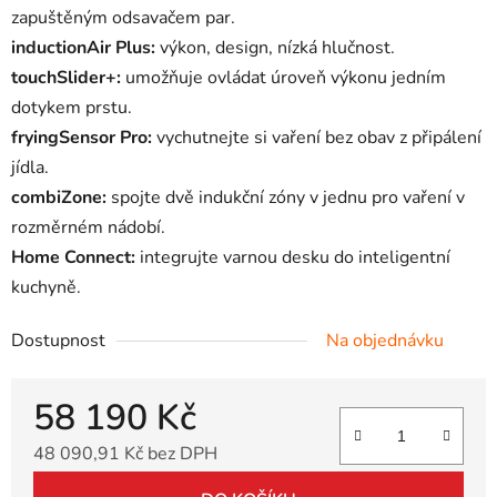
zapuštěným odsavačem par.
inductionAir Plus:
výkon, design, nízká hlučnost.
touchSlider+:
umožňuje ovládat úroveň výkonu jedním
dotykem prstu.
fryingSensor Pro:
vychutnejte si vaření bez obav z připálení
jídla.
combiZone:
spojte dvě indukční zóny v jednu pro vaření v
rozměrném nádobí.
Home Connect:
integrujte varnou desku do inteligentní
kuchyně.
Dostupnost
Na objednávku
58 190 Kč
48 090,91 Kč bez DPH
Měrná cena: