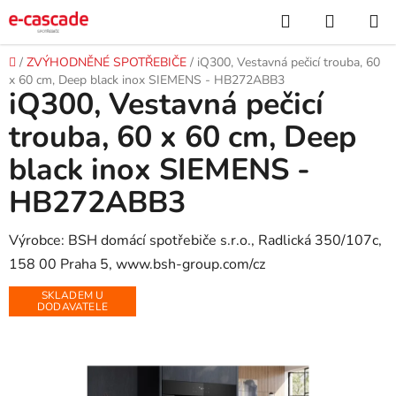
Přejít
Hledat
NÁKUP
na
KOŠÍK
obsah
Domů
/
ZVÝHODNĚNÉ SPOTŘEBIČE
/
iQ300, Vestavná pečicí trouba, 60
x 60 cm, Deep black inox SIEMENS - HB272ABB3
iQ300, Vestavná pečicí
trouba, 60 x 60 cm, Deep
black inox SIEMENS -
HB272ABB3
Výrobce: BSH domácí spotřebiče s.r.o., Radlická 350/107c,
158 00 Praha 5, www.bsh-group.com/cz
SKLADEM U
DODAVATELE