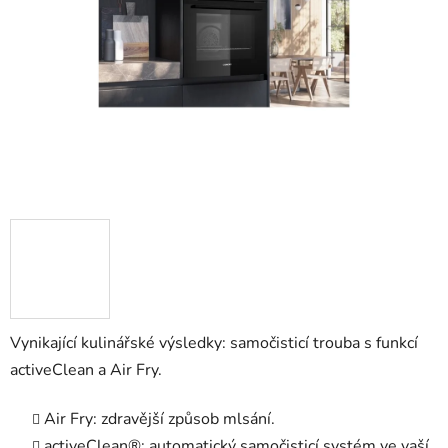
Vynikající kulinářské výsledky: samočisticí trouba s funkcí
activeClean a Air Fry.
Air Fry: zdravější způsob mlsání.
activeClean®: automatický samočisticí systém ve vaší