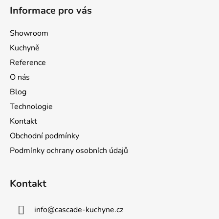
á
Informace pro vás
p
a
Showroom
t
Kuchyně
í
Reference
O nás
Blog
Technologie
Kontakt
Obchodní podmínky
Podmínky ochrany osobních údajů
Kontakt
info
@
cascade-kuchyne.cz